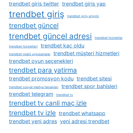
trendbet giris twitter
trendbet giris yap
trendbet giriş
trendbet giriş erişimi
trendbet güncel
trendbet güncel adresi
trendbet hizmetler
trendbet kaç oldu
trendbet hizmetleri
trendbet müşteri hizmetleri
trendbet mobil uygulamalar
trendbet oyun seçenekleri
trendbet para yatirma
trendbet promosyon kodu
trendbet sitesi
trendbet spor bahisleri
trendbet sosyal medya hesapları
trendbet telegram
trendbet tv
trendbet tv canli maç izle
trendbet tv izle
trendbet whatsapp
trendbet yeni adres
yeni adresi trendbet