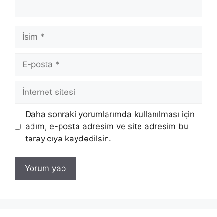
İsim
E-
posta
İnternet
sitesi
Daha sonraki yorumlarımda kullanılması için
adım, e-posta adresim ve site adresim bu
tarayıcıya kaydedilsin.