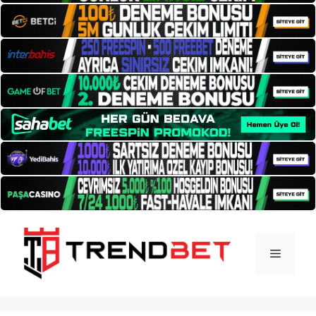
İçeriğe
atla
Menü