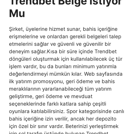
Trendbet Belge İstiyor
Mu
Şirket, üyelerine hizmet sunar, bahis içeriğine
erişmelerine ve onlardan gerekli belgeleri talep
etmelerini sağlar ve güvenli ve güvenilir bir
deneyim sağlar.Kısa bir süre içinde Trendbet
döngüleri oluşturmak için kullanılabilecek üç tür
işlem vardır, bu da bunları minimum yatırımla
değerlendirmeyi mümkün kılar. Web sayfasında
ilk yatırım promosyonu, geri ödeme ve bahis
meraklılarının yararlanabileceği tüm yatırım
geliştirme, geri ödeme ve mevduat
seçeneklerinde farklı katlara sahip çeşitli
oyunlara katılabilirsiniz. Spor kategorisinde canlı
bahis içeriğine izin verilir, ancak her depozito
için özel bir sınır vardır. Beterinizi yerleştirmek
için sol tarafın üstünde bulunan Trendbet