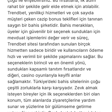
çoğu ile erişebilirsiniz. Bu fırsatlarla, ilk adım
rahat bir şekilde gelir elde etmek için atılabilir.
Trendbet, yenilikçi hizmetleri ve çok sayıda
müşteri çeken cazip bonus teklifleri için tanınan
saygın bir bahis şirketidir. Bahis meraklıları,
üyeler için güvenilir bir seçenek sundukları için
mevduat işlemlerini değer verir ve süreç,
Trendbet sitesi tarafından sunulan birçok
hizmetten sadece biridir ve kullanıcıların ödeme
hızlı ve verimli bir şekilde yapmalarını sağlar. Bu
seçeneklerin birincil ve en önemli yönü,
sundukları kapsamlı tanıtım fırsatlarıdır ve
diğeri, casino oyunlarıyla keyifli anlar
sağlamaktır. Türkiye’deki bahis sitelerinin çoğu
çeşitli zorluklarla karşı karşıyadır. Zevk almak
isteyen bireyler için ilk seçeneklerden biri olan
konum, tüm alanlarda ziyaretçilerine yardım
sunar ve yüzlerine bir gülümseme getirme