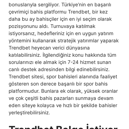
bonuslarıyla sergiliyor. Türkiye’nin en başarılı
çevrimiçi bahis platformu Trendbet, bir kez
daha bu ay bahisçiler için en iyi seçim olarak
pozisyonunu aldı. Turnuvaya katılmak
istiyorsanız, hedefleriniz için en uygun yatırım
yöntemini kullanarak stratejik yatırımlar yaparak
Trendbet heyecan verici dünyasına
katılabilirsiniz. İlgilendiğiniz konu hakkında tüm
sorularınızı ele almak için 7-24 hizmet sunan
canlı destek adresinden bilgi edinebilirsiniz.
Trendbet sitesi, spor bahisleri alanında faaliyet
gösteren son derece başarılı bir spor bahis
platformudur. Bunlara ek olarak, yüksek oranlar
ve çok çeşitli bahis pazarları sunmaya devam
eden siteye kolayca ve hızlı bir şekilde bahisler
yerleştirebilirsiniz.