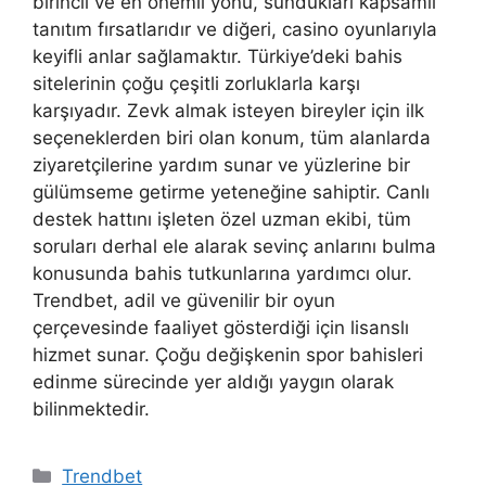
birincil ve en önemli yönü, sundukları kapsamlı
tanıtım fırsatlarıdır ve diğeri, casino oyunlarıyla
keyifli anlar sağlamaktır. Türkiye’deki bahis
sitelerinin çoğu çeşitli zorluklarla karşı
karşıyadır. Zevk almak isteyen bireyler için ilk
seçeneklerden biri olan konum, tüm alanlarda
ziyaretçilerine yardım sunar ve yüzlerine bir
gülümseme getirme yeteneğine sahiptir. Canlı
destek hattını işleten özel uzman ekibi, tüm
soruları derhal ele alarak sevinç anlarını bulma
konusunda bahis tutkunlarına yardımcı olur.
Trendbet, adil ve güvenilir bir oyun
çerçevesinde faaliyet gösterdiği için lisanslı
hizmet sunar. Çoğu değişkenin spor bahisleri
edinme sürecinde yer aldığı yaygın olarak
bilinmektedir.
Kategoriler
Trendbet