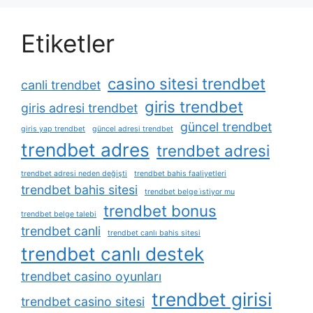
Etiketler
casino sitesi trendbet
canli trendbet
giris trendbet
giris adresi trendbet
güncel trendbet
giris yap trendbet
güncel adresi trendbet
trendbet adres
trendbet adresi
trendbet adresi neden değişti
trendbet bahis faaliyetleri
trendbet bahis sitesi
trendbet belge i̇stiyor mu
trendbet bonus
trendbet belge talebi
trendbet canli
trendbet canlı bahis sitesi
trendbet canlı destek
trendbet casino oyunları
trendbet girisi
trendbet casino sitesi