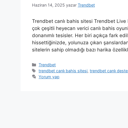
Haziran 14, 2025
yazar
Trendbet
Trendbet canlı bahis sitesi Trendbet Live
çok çeşitli heyecan verici canlı bahis oyunl
donanımlı tesisler. Her biri açıkça fark ed
hissettiğinizde, yolunuza çıkan şanslardan 
sitelerin sahip olmadığı bazı harika özelli
Kategoriler
Trendbet
Etiketler
trendbet canlı bahis sitesi
,
trendbet canlı dest
Yorum yap