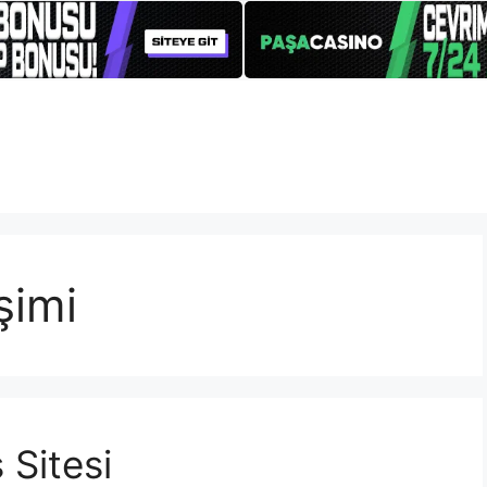
şimi
 Sitesi