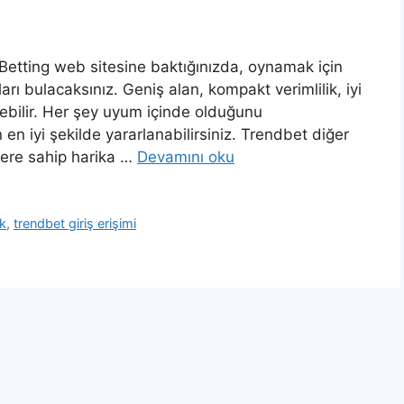
 Betting web sitesine baktığınızda, oynamak için
arı bulacaksınız. Geniş alan, kompakt verimlilik, iyi
ilebilir. Her şey uyum içinde olduğunu
en iyi şekilde yararlanabilirsiniz. Trendbet diğer
klere sahip harika …
Devamını oku
ek
,
trendbet giriş erişimi