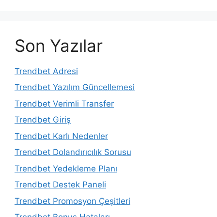
Son Yazılar
Trendbet Adresi
Trendbet Yazılım Güncellemesi
Trendbet Verimli Transfer
Trendbet Giriş
Trendbet Karlı Nedenler
Trendbet Dolandırıcılık Sorusu
Trendbet Yedekleme Planı
Trendbet Destek Paneli
Trendbet Promosyon Çeşitleri