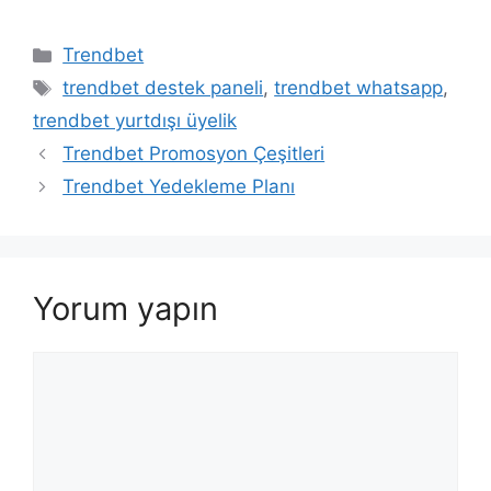
Kategoriler
Trendbet
Etiketler
trendbet destek paneli
,
trendbet whatsapp
,
trendbet yurtdışı üyelik
Trendbet Promosyon Çeşitleri
Trendbet Yedekleme Planı
Yorum yapın
Yorum