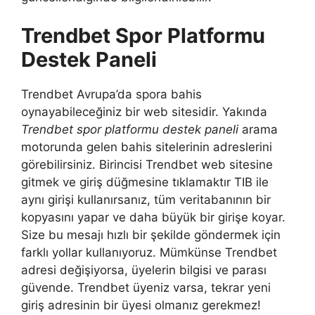
Trendbet Spor Platformu
Destek Paneli
Trendbet Avrupa’da spora bahis
oynayabileceğiniz bir web sitesidir. Yakında
Trendbet spor platformu destek paneli
arama
motorunda gelen bahis sitelerinin adreslerini
görebilirsiniz. Birincisi Trendbet web sitesine
gitmek ve giriş düğmesine tıklamaktır TIB ile
aynı girişi kullanırsanız, tüm veritabanının bir
kopyasını yapar ve daha büyük bir girişe koyar.
Size bu mesajı hızlı bir şekilde göndermek için
farklı yollar kullanıyoruz. Mümkünse Trendbet
adresi değişiyorsa, üyelerin bilgisi ve parası
güvende. Trendbet üyeniz varsa, tekrar yeni
giriş adresinin bir üyesi olmanız gerekmez!