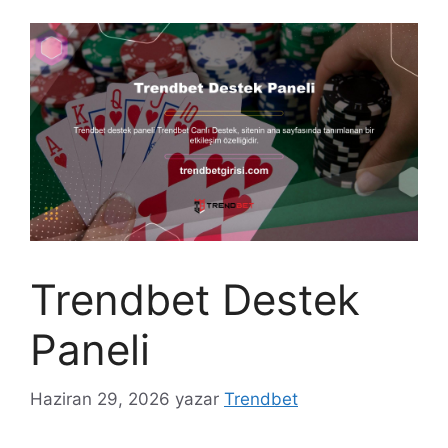
Trendbet Destek
Paneli
Haziran 29, 2026
yazar
Trendbet