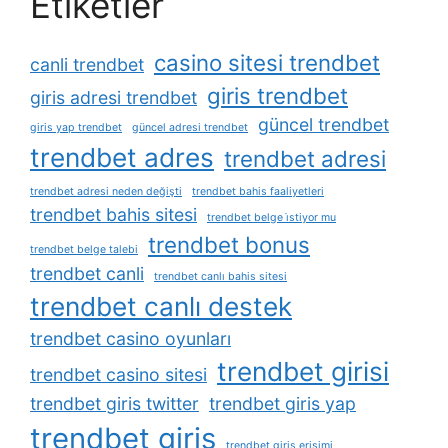
Etiketler
casino sitesi trendbet
canli trendbet
giris trendbet
giris adresi trendbet
güncel trendbet
giris yap trendbet
güncel adresi trendbet
trendbet adres
trendbet adresi
trendbet adresi neden değişti
trendbet bahis faaliyetleri
trendbet bahis sitesi
trendbet belge i̇stiyor mu
trendbet bonus
trendbet belge talebi
trendbet canli
trendbet canlı bahis sitesi
trendbet canlı destek
trendbet casino oyunları
trendbet girisi
trendbet casino sitesi
trendbet giris twitter
trendbet giris yap
trendbet giriş
trendbet giriş erişimi