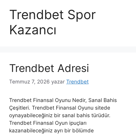
Trendbet Spor
Kazancı
Trendbet Adresi
Temmuz 7, 2026
yazar
Trendbet
Trendbet Finansal Oyunu Nedir, Sanal Bahis
Çeşitleri. Trendbet Finansal Oyunu sitede
oynayabileceğiniz bir sanal bahis türüdür.
Trendbet Finansal Oyun ipuçları
kazanabileceğiniz ayrı bir bölümde