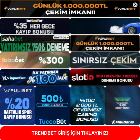
×
TRENDBET GİRİŞ İÇİN TIKLAYINIZ!