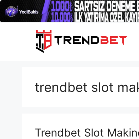
İçeriğe
atla
trendbet slot ma
Trendbet Slot Makin