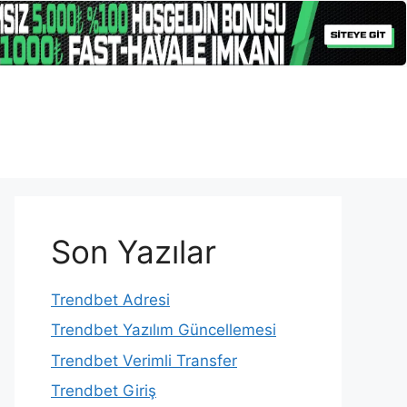
Son Yazılar
Trendbet Adresi
Trendbet Yazılım Güncellemesi
Trendbet Verimli Transfer
Trendbet Giriş