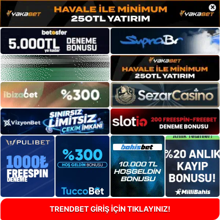
×
TRENDBET GİRİŞ İÇİN TIKLAYINIZ!