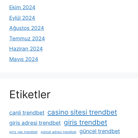
Ekim 2024
Eylül 2024
Ağustos 2024
Temmuz 2024
Haziran 2024
Mayıs 2024
Etiketler
casino sitesi trendbet
canli trendbet
giris trendbet
giris adresi trendbet
güncel trendbet
giris yap trendbet
güncel adresi trendbet